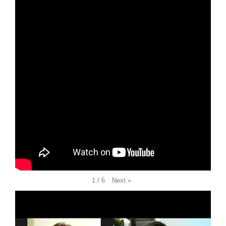
Next
»
1
/
6